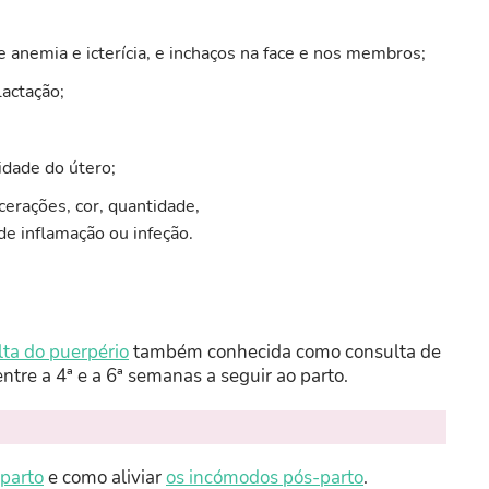
 anemia e icterícia, e inchaços na face e nos membros;
actação;
idade do útero;
cerações, cor, quantidade,
de inflamação ou infeção.
lta do puerpério
também conhecida como consulta de
entre a 4ª e a 6ª semanas a seguir ao parto.
parto
e como aliviar
os incómodo
s pós-parto
.