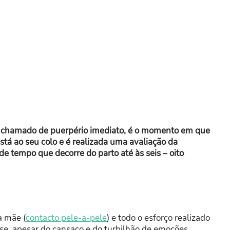
m chamado de puerpério imediato, é o momento em que
stá ao seu colo e é realizada uma avaliação da
de tempo que decorre do parto até às seis – oito
a mãe (
contacto pele-a-pele
) e todo o esforço realizado
se, apesar do cansaço e do turbilhão de emoções