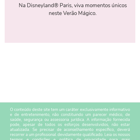
Na Disneyland® Paris, viva momentos únicos
neste Verão Mágico.
O conteúdo deste site tem um caráter exclusivamente informativo
e de entretenimento, não constituindo um parecer médico, de
saúde, segurança ou assessoria jurídica. A informação fornecida
pode, apesar de todos os esforços desenvolvidos, não estar
atualizada. Se precisar de aconselhamento específico, deverá
recorrer a um profissional devidamente qualificado. Leia os nossos
termos e condições
e
política de privacidade
para mais