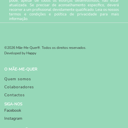
pode, apesar de todos os esforços desenvolvidos, não estar
atualizada. Se precisar de aconselhamento específico, deverá
recorrer a um profissional devidamente qualificado. Leia os nossos
termos e condições
e
política de privacidade
para mais
informação.
©2026 Mãe-Me-Quer®. Todos os direitos reservados.
Developed by
Happy
O MÃE-ME-QUER
Quem somos
Colaboradores
Contactos
SIGA-NOS
Facebook
Instagram