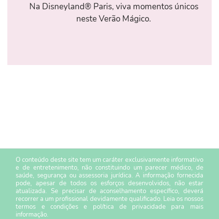
Na Disneyland® Paris, viva momentos únicos
neste Verão Mágico.
O conteúdo deste site tem um caráter exclusivamente informativo
e de entretenimento, não constituindo um parecer médico, de
saúde, segurança ou assessoria jurídica. A informação fornecida
pode, apesar de todos os esforços desenvolvidos, não estar
atualizada. Se precisar de aconselhamento específico, deverá
recorrer a um profissional devidamente qualificado. Leia os nossos
termos e condições
e
política de privacidade
para mais
informação.