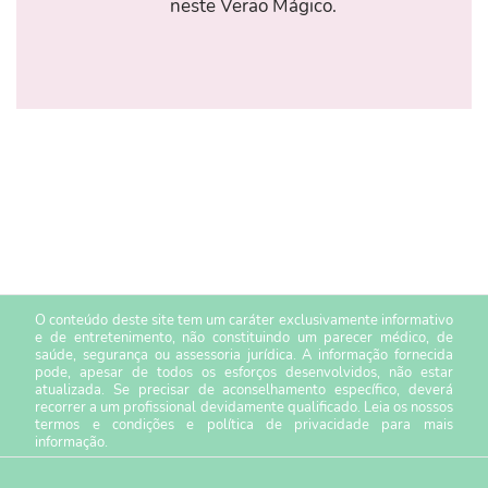
neste Verão Mágico.
O conteúdo deste site tem um caráter exclusivamente informativo
e de entretenimento, não constituindo um parecer médico, de
saúde, segurança ou assessoria jurídica. A informação fornecida
pode, apesar de todos os esforços desenvolvidos, não estar
atualizada. Se precisar de aconselhamento específico, deverá
recorrer a um profissional devidamente qualificado. Leia os nossos
termos e condições
e
política de privacidade
para mais
informação.