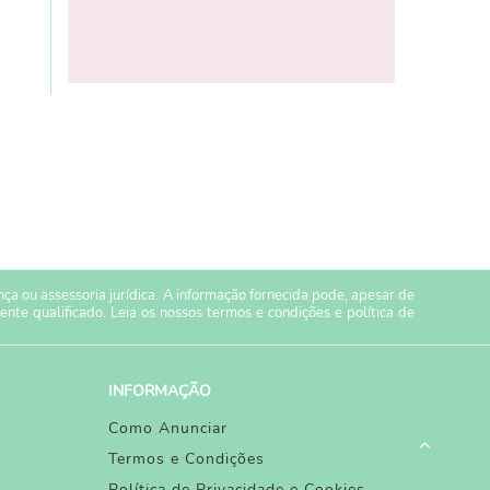
a ou assessoria jurídica. A informação fornecida pode, apesar de
ente qualificado. Leia os nossos
termos e condições
e
política de
INFORMAÇÃO
Como Anunciar
Termos e Condições
Política de Privacidade e Cookies