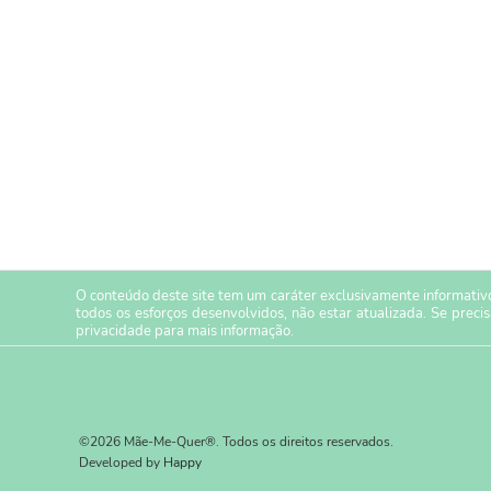
O conteúdo deste site tem um caráter exclusivamente informativo
todos os esforços desenvolvidos, não estar atualizada. Se preci
privacidade
para mais informação.
©2026 Mãe-Me-Quer®. Todos os direitos reservados.
Developed by
Happy