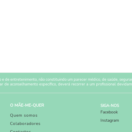
 e de entretenimento, não constituindo um parecer médico, de saúde, seguranç
sar de aconselhamento específico, deverá recorrer a um profissional devidam
O MÃE-ME-QUER
SIGA-NOS
Facebook
Quem somos
Instagram
Colaboradores
Contactos