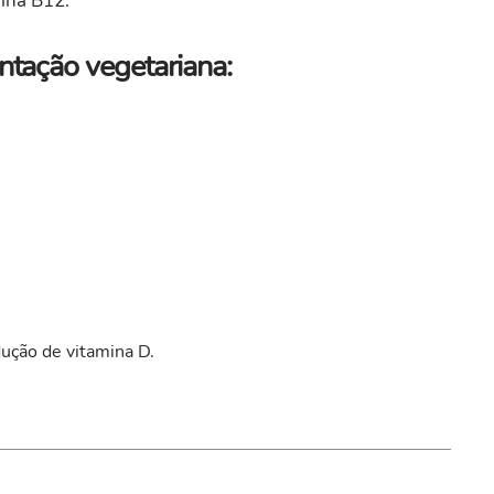
mina B12.
ntação vegetariana:
dução de vitamina D.