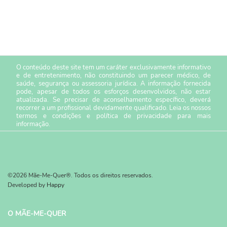
O conteúdo deste site tem um caráter exclusivamente informativo
e de entretenimento, não constituindo um parecer médico, de
saúde, segurança ou assessoria jurídica. A informação fornecida
pode, apesar de todos os esforços desenvolvidos, não estar
atualizada. Se precisar de aconselhamento específico, deverá
recorrer a um profissional devidamente qualificado. Leia os nossos
termos e condições
e
política de privacidade
para mais
informação.
©2026 Mãe-Me-Quer®. Todos os direitos reservados.
Developed by
Happy
O MÃE-ME-QUER