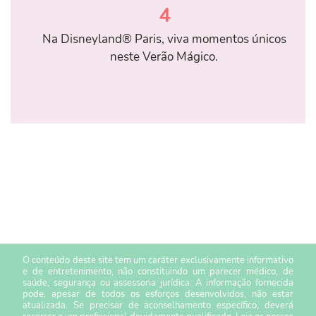
4
Na Disneyland® Paris, viva momentos únicos
neste Verão Mágico.
O conteúdo deste site tem um caráter exclusivamente informativo
e de entretenimento, não constituindo um parecer médico, de
saúde, segurança ou assessoria jurídica. A informação fornecida
pode, apesar de todos os esforços desenvolvidos, não estar
atualizada. Se precisar de aconselhamento específico, deverá