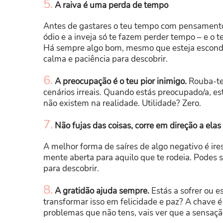
5.
A raiva é uma perda de tempo
Antes de gastares o teu tempo com pensamentos 
ódio e a inveja só te fazem perder tempo – e o 
Há sempre algo bom, mesmo que esteja escondido
calma e paciência para descobrir.
6.
A preocupação é o teu pior inimigo.
Rouba-te
cenários irreais. Quando estás preocupado/a, e
não existem na realidade. Utilidade? Zero.
7.
Não fujas das coisas, corre em direção a elas
A melhor forma de saíres de algo negativo é ires
mente aberta para aquilo que te rodeia. Podes
para descobrir.
8.
A gratidão ajuda sempre.
Estás a sofrer ou 
transformar isso em felicidade e paz? A chave é 
problemas que não tens, vais ver que a sensação