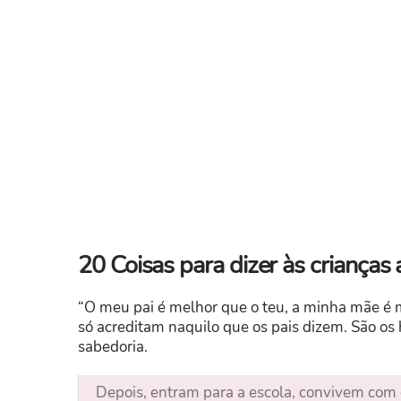
20 Coisas para dizer às crianças
“O meu pai é melhor que o teu, a minha mãe é m
só acreditam naquilo que os pais dizem. São os h
sabedoria.
Depois, entram para a escola, convivem com 