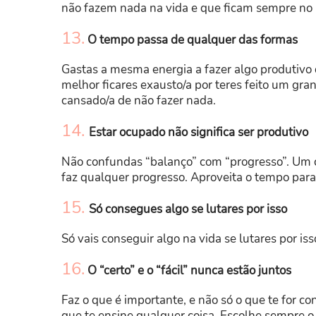
não fazem nada na vida e que ficam sempre n
13.
O tempo passa de qualquer das formas
Gastas a mesma energia a fazer algo produtivo 
melhor ficares exausto/a por teres feito um gra
cansado/a de não fazer nada.
14.
Estar ocupado não significa ser produtivo
Não confundas “balanço” com “progresso”. Um 
faz qualquer progresso. Aproveita o tempo para 
15.
Só consegues algo se lutares por isso
Só vais conseguir algo na vida se lutares por iss
16.
O “certo” e o “fácil” nunca estão juntos
Faz o que é importante, e não só o que te for co
que te ensine qualquer coisa. Escolhe sempre o