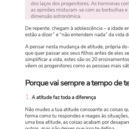
dos laços dos progenitores. As hormonas com
as opiniões misturam-se com as borbulhas 
dimensão astronómica.
De repente, chegam à adolescência – a idade e
estão a dizer” e “não entendem nada” da vida d
A pensar nesta mudança de atitude, própria do
que quer passar aos seus filhos antes de eles s
simplificar a vida, estes são os 20 ensinamento
vêem os progenitores como as pessoas mais sá
Porque vai sempre a tempo de ten
1.
A atitude faz toda a diferença
Não mudes a tua atitude consoante as coisas qu
forma como tu respondes e reages às situações, 
uma boa atitude, as coisas acabam por desapare
outros, mas não deixes que isso te defina.