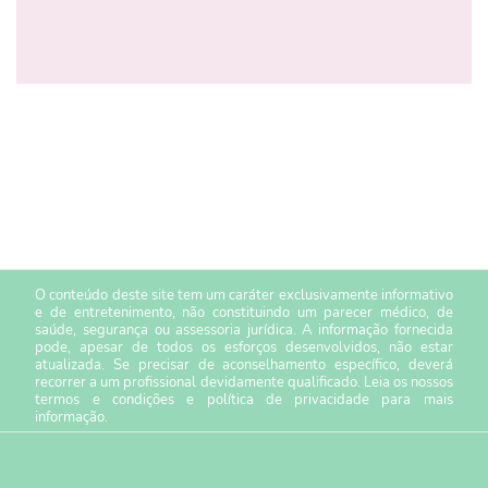
O conteúdo deste site tem um caráter exclusivamente informativo
e de entretenimento, não constituindo um parecer médico, de
saúde, segurança ou assessoria jurídica. A informação fornecida
pode, apesar de todos os esforços desenvolvidos, não estar
atualizada. Se precisar de aconselhamento específico, deverá
recorrer a um profissional devidamente qualificado. Leia os nossos
termos e condições
e
política de privacidade
para mais
informação.