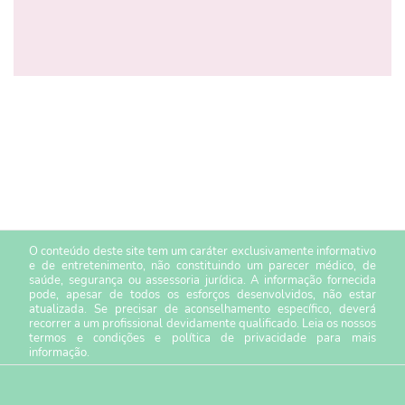
O conteúdo deste site tem um caráter exclusivamente informativo
e de entretenimento, não constituindo um parecer médico, de
saúde, segurança ou assessoria jurídica. A informação fornecida
pode, apesar de todos os esforços desenvolvidos, não estar
atualizada. Se precisar de aconselhamento específico, deverá
recorrer a um profissional devidamente qualificado. Leia os nossos
termos e condições
e
política de privacidade
para mais
informação.