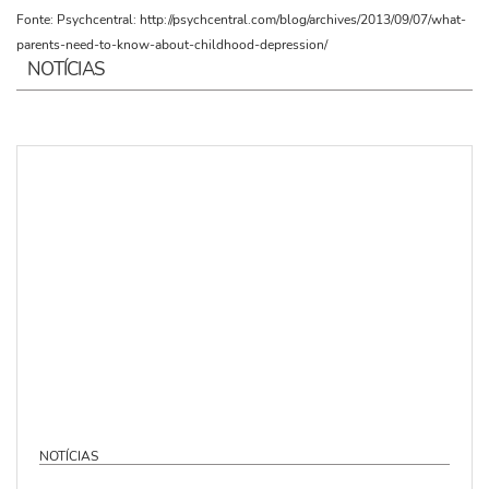
Fonte: Psychcentral: http://psychcentral.com/blog/archives/2013/09/07/what-
parents-need-to-know-about-childhood-depression/
NOTÍCIAS
NOTÍCIAS