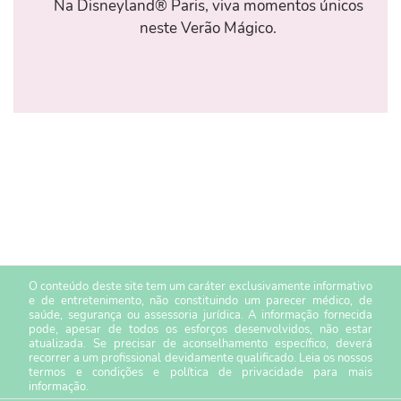
Na Disneyland® Paris, viva momentos únicos
neste Verão Mágico.
O conteúdo deste site tem um caráter exclusivamente informativo
e de entretenimento, não constituindo um parecer médico, de
saúde, segurança ou assessoria jurídica. A informação fornecida
pode, apesar de todos os esforços desenvolvidos, não estar
atualizada. Se precisar de aconselhamento específico, deverá
recorrer a um profissional devidamente qualificado. Leia os nossos
termos e condições
e
política de privacidade
para mais
informação.