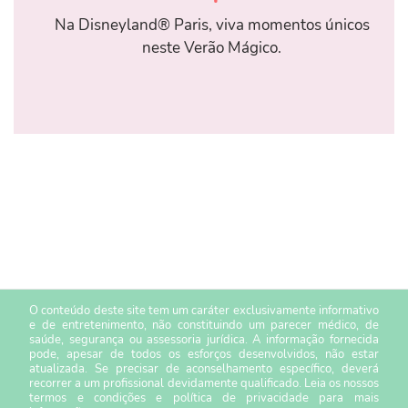
Na Disneyland® Paris, viva momentos únicos
neste Verão Mágico.
O conteúdo deste site tem um caráter exclusivamente informativo
e de entretenimento, não constituindo um parecer médico, de
saúde, segurança ou assessoria jurídica. A informação fornecida
pode, apesar de todos os esforços desenvolvidos, não estar
atualizada. Se precisar de aconselhamento específico, deverá
recorrer a um profissional devidamente qualificado. Leia os nossos
termos e condições
e
política de privacidade
para mais