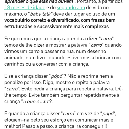
aprender o que elas não ouvem
“. Portanto, a partir dos
18 meses de idade
e do
segundo ano
de vida no
máximo, o “
baby talk”
deve dar lugar ao uso de um
vocabulário correto e diversificado, com frases bem
estruturadas e sucessivamente mais complexas
.
Se queremos que a criança aprenda a dizer “
carro
“,
temos de lhe dizer e mostrar a palavra “
carro
” quando
virmos um carro a passar na rua, num desenho
animado, num livro, quando estivermos a brincar com
carrinhos ou a conversar com a criança.
E se a criança disser “
pópó
“? Não a reprima nem a
penalize por isso. Diga, mostre e repita a palavra
“
carro”
. Evite pedir à criança para repetir a palavra. Dê-
lhe tempo. Evite também perguntar repetidamente à
criança “
o que é isto”
?.
E quando a criança disser “
carro
” em vez de “
pópó
“,
elogiem-na pelo seu esforço em comunicar mais e
melhor! Passo a passo, a criança irá conseguir!!!