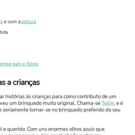
os
e com a
leitura
tida
entre pais e filhos
as a crianças
r histórias às crianças para como contributo de um
lveu um brinquedo muito original. Chama-se
Tellie
, e é
e seriamente tornar-se no brinquedo preferido do seu
vel e querido. Com uns enormes olhos azuis que