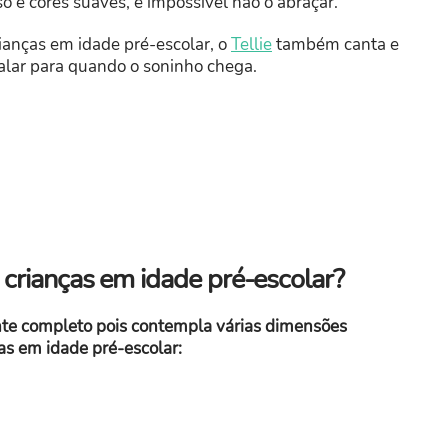
o e cores suaves, é impossível não o abraçar.
rianças em idade pré-escolar, o
Tellie
também canta e
lar para quando o soninho chega.
s crianças em idade pré-escolar?
te completo pois contempla várias dimensões
as em idade pré-escolar: