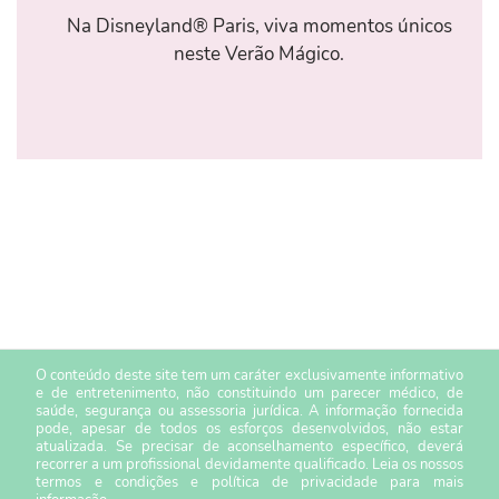
Na Disneyland® Paris, viva momentos únicos
neste Verão Mágico.
O conteúdo deste site tem um caráter exclusivamente informativo
e de entretenimento, não constituindo um parecer médico, de
saúde, segurança ou assessoria jurídica. A informação fornecida
pode, apesar de todos os esforços desenvolvidos, não estar
atualizada. Se precisar de aconselhamento específico, deverá
recorrer a um profissional devidamente qualificado. Leia os nossos
termos e condições
e
política de privacidade
para mais