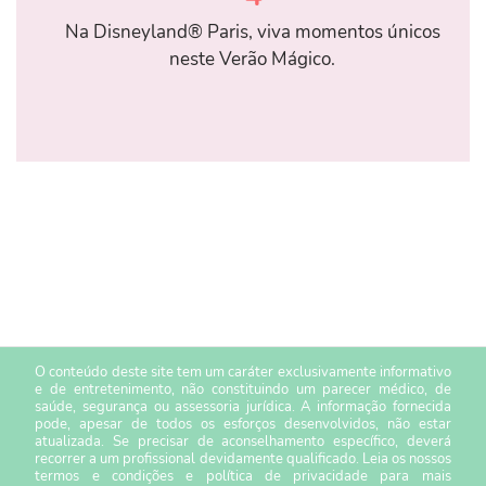
Na Disneyland® Paris, viva momentos únicos
neste Verão Mágico.
O conteúdo deste site tem um caráter exclusivamente informativo
e de entretenimento, não constituindo um parecer médico, de
saúde, segurança ou assessoria jurídica. A informação fornecida
pode, apesar de todos os esforços desenvolvidos, não estar
atualizada. Se precisar de aconselhamento específico, deverá
recorrer a um profissional devidamente qualificado. Leia os nossos
termos e condições
e
política de privacidade
para mais