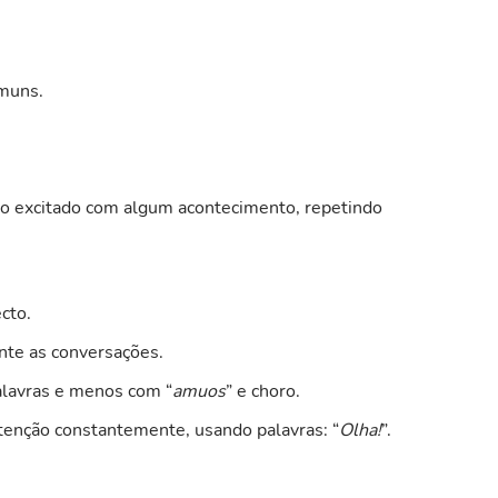
muns.
do excitado com algum acontecimento, repetindo
cto.
nte as conversações.
alavras e menos com “
amuos
” e choro.
atenção constantemente, usando palavras: “
Olha!
”.