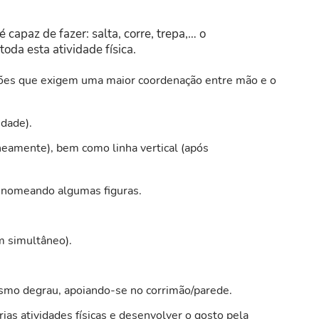
 capaz de fazer: salta, corre, trepa,… o
da esta atividade física.
ções que exigem uma maior coordenação entre mão e o
idade).
aneamente), bem como linha vertical (após
e nomeando algumas figuras.
m simultâneo).
smo degrau, apoiando-se no corrimão/parede.
as atividades físicas e desenvolver o gosto pela