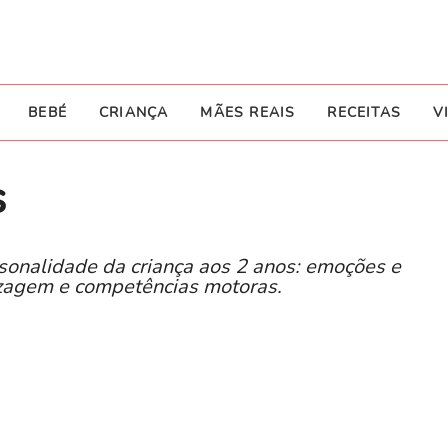
BEBÉ
CRIANÇA
MÃES REAIS
RECEITAS
V
s
sonalidade da criança aos 2 anos: emoções e
izagem e competências motoras.