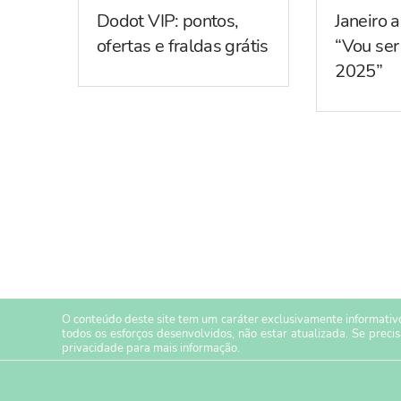
Dodot VIP: pontos,
Janeiro 
ofertas e fraldas grátis
“Vou se
2025”
O conteúdo deste site tem um caráter exclusivamente informativo
todos os esforços desenvolvidos, não estar atualizada. Se preci
privacidade
para mais informação.