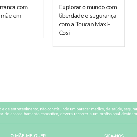
arranca com
Explorar o mundo com
r mãe em
liberdade e segurança
com a Toucan Maxi-
Cosi
 e de entretenimento, não constituindo um parecer médico, de saúde, seguranç
sar de aconselhamento específico, deverá recorrer a um profissional devidam
O MÃE-ME-QUER
SIGA-NOS