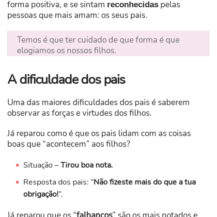
forma positiva, e se sintam
pelas
reconhecidas
pessoas que mais amam: os seus pais.
Temos é que ter cuidado de que forma é que
elogiamos os nossos filhos.
A dificuldade dos pais
Uma das maiores dificuldades dos pais é saberem
observar as forças e virtudes dos filhos.
Já reparou como é que os pais lidam com as coisas
boas que “acontecem” aos filhos?
Situação –
T
irou boa nota.
Resposta dos pais: “
Não fizeste mais do que a tua
obrigação!
”.
Já reparou que os “
falhanços
” são os mais notados e