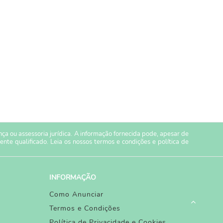
a ou assessoria jurídica. A informação fornecida pode, apesar de
ente qualificado. Leia os nossos
termos e condições
e
política de
INFORMAÇÃO
Como Anunciar
Termos e Condições
Política de Privacidade e Cookies