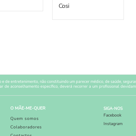
Cosi
 e de entretenimento, não constituindo um parecer médico, de saúde, seguranç
sar de aconselhamento específico, deverá recorrer a um profissional devidam
O MÃE-ME-QUER
SIGA-NOS
Facebook
Quem somos
Instagram
Colaboradores
Contactos