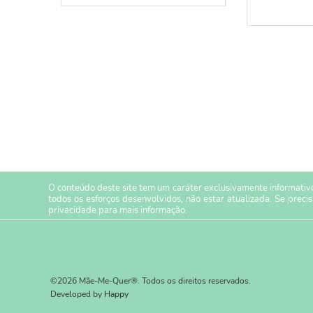
O conteúdo deste site tem um caráter exclusivamente informativo
todos os esforços desenvolvidos, não estar atualizada. Se preci
privacidade
para mais informação.
©2026 Mãe-Me-Quer®. Todos os direitos reservados.
Developed by
Happy