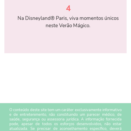
4
Na Disneyland® Paris, viva momentos únicos
neste Verão Mágico.
O conteúdo deste site tem um caráter exclusivamente informativo
e de entretenimento, não constituindo um parecer médico, de
saúde, segurança ou assessoria jurídica. A informação fornecida
pode, apesar de todos os esforços desenvolvidos, não estar
atualizada. Se precisar de aconselhamento específico, deverá