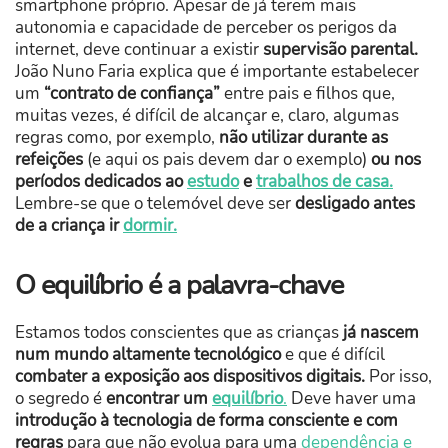
smartphone próprio. Apesar de já terem mais
autonomia e capacidade de perceber os perigos da
internet, deve continuar a
existir
supervisão parental.
João Nuno Faria explica que é importante estabelecer
um
“contrato de confiança”
entre pais e filhos que,
muitas vezes, é difícil de alcançar e, claro, algumas
regras como, por exemplo,
não utilizar durante as
refeições
(e aqui os pais devem dar o exemplo)
ou nos
períodos dedicados ao
estudo
e
trabalhos de casa.
Lembre-se que o telemóvel deve ser
desligado antes
de a criança ir
dormir.
O equilíbrio é a palavra-chave
Estamos todos conscientes que as crianças
já nascem
num mundo altamente tecnológico
e que é difícil
combater a exposição aos dispositivos digitais.
Por isso,
o segredo é
encontrar um
equilíbrio
.
Deve haver uma
introdução à tecnologia de forma consciente e com
regras
para que não evolua para uma
dependência e