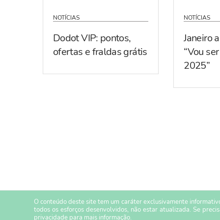
NOTÍCIAS
NOTÍCIAS
Dodot VIP: pontos,
Janeiro 
ofertas e fraldas grátis
“Vou se
2025”
O conteúdo deste site tem um caráter exclusivamente informativo
todos os esforços desenvolvidos, não estar atualizada. Se preci
privacidade
para mais informação.