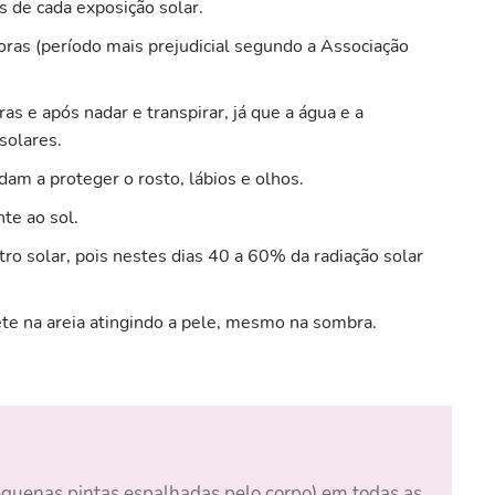
s de cada exposição solar.
horas (período mais prejudicial segundo a Associação
as e após nadar e transpirar, já que a água e a
solares.
am a proteger o rosto, lábios e olhos.
te ao sol.
ro solar, pois nestes dias 40 a 60% da radiação solar
lete na areia atingindo a pele, mesmo na sombra.
quenas pintas espalhadas pelo corpo) em todas as