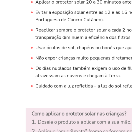
Aplicar o protetor solar 20 a 30 minutos ante
Evitar a exposição solar entre as 12 e as 16 
Portuguesa de Cancro Cutâneo).
Reaplicar sempre o protetor solar a cada 2 hor
transpiração diminuem a eficiência dos filtros 
Usar óculos de sol, chapéus ou bonés que ajud
Não expor crianças muito pequenas diretamen
Os dias nublados também exigem o uso de filt
atravessam as nuvens e chegam à Terra.
Cuidado com a luz refletida – a luz do sol ref
Como aplicar o protetor solar nas crianças?
1.
Doseie o produto a aplicar com a sua mão.
2.
Aplique “em dálmata” (como se fossem pe