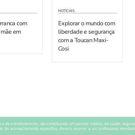
NOTÍCIAS
arranca com
Explorar o mundo com
r mãe em
liberdade e segurança
com a Toucan Maxi-
Cosi
 e de entretenimento, não constituindo um parecer médico, de saúde, seguranç
sar de aconselhamento específico, deverá recorrer a um profissional devidam