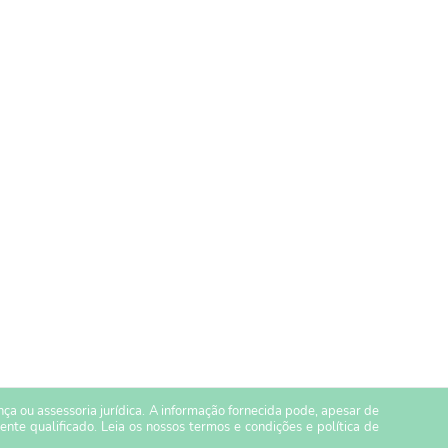
a ou assessoria jurídica. A informação fornecida pode, apesar de
ente qualificado. Leia os nossos
termos e condições
e
política de