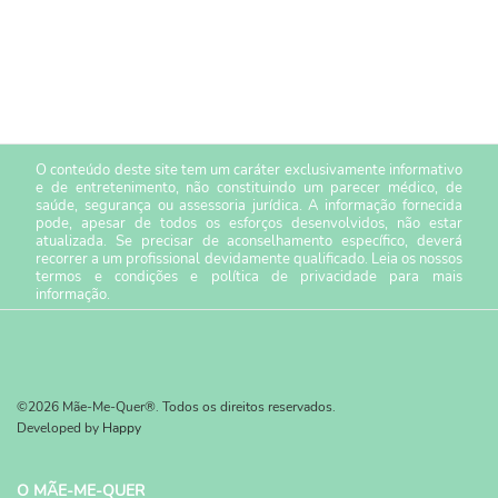
O conteúdo deste site tem um caráter exclusivamente informativo
e de entretenimento, não constituindo um parecer médico, de
saúde, segurança ou assessoria jurídica. A informação fornecida
pode, apesar de todos os esforços desenvolvidos, não estar
atualizada. Se precisar de aconselhamento específico, deverá
recorrer a um profissional devidamente qualificado. Leia os nossos
termos e condições
e
política de privacidade
para mais
informação.
©2026 Mãe-Me-Quer®. Todos os direitos reservados.
Developed by
Happy
O MÃE-ME-QUER