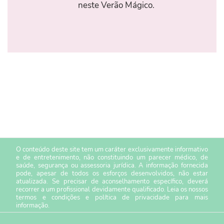
neste Verão Mágico.
O conteúdo deste site tem um caráter exclusivamente informativo
e de entretenimento, não constituindo um parecer médico, de
saúde, segurança ou assessoria jurídica. A informação fornecida
pode, apesar de todos os esforços desenvolvidos, não estar
atualizada. Se precisar de aconselhamento específico, deverá
recorrer a um profissional devidamente qualificado. Leia os nossos
termos e condições
e
política de privacidade
para mais
informação.