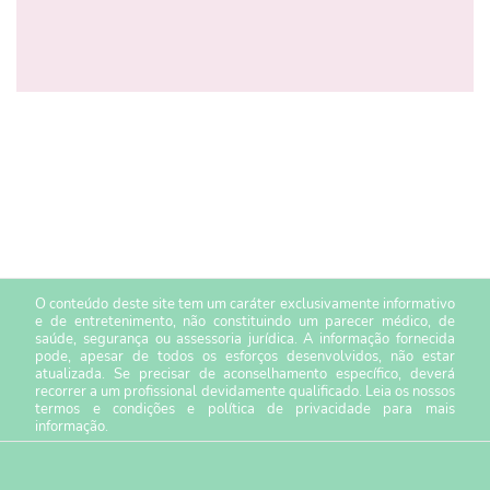
O conteúdo deste site tem um caráter exclusivamente informativo
e de entretenimento, não constituindo um parecer médico, de
saúde, segurança ou assessoria jurídica. A informação fornecida
pode, apesar de todos os esforços desenvolvidos, não estar
atualizada. Se precisar de aconselhamento específico, deverá
recorrer a um profissional devidamente qualificado. Leia os nossos
termos e condições
e
política de privacidade
para mais
informação.