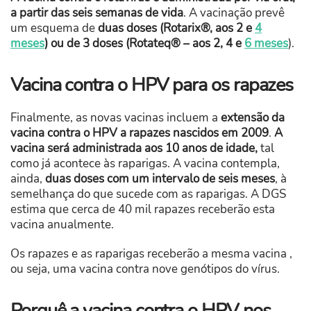
a partir das seis semanas de vida
. A vacinação prevê
um esquema de
duas doses (Rotarix®, aos 2 e
4
meses
) ou de 3 doses (Rotateq® – aos 2, 4 e
6 meses
).
Vacina contra o HPV para os rapazes
Finalmente, as novas vacinas incluem a
extensão da
vacina contra o HPV a
rapazes nascidos em 2009
.
A
vacina será administrada aos 10 anos de idade,
tal
como já acontece às raparigas. A vacina contempla,
ainda,
duas doses com um intervalo de seis meses
, à
semelhança do que sucede com as raparigas. A DGS
estima que cerca de 40 mil rapazes receberão esta
vacina anualmente.
Os rapazes e as raparigas receberão a mesma vacina ,
ou seja, uma vacina contra nove genótipos do vírus.
Porquê a vacina contra o HPV nos