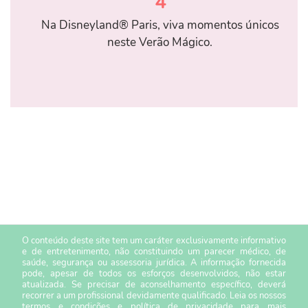
4
Na Disneyland® Paris, viva momentos únicos
neste Verão Mágico.
O conteúdo deste site tem um caráter exclusivamente informativo
e de entretenimento, não constituindo um parecer médico, de
saúde, segurança ou assessoria jurídica. A informação fornecida
pode, apesar de todos os esforços desenvolvidos, não estar
atualizada. Se precisar de aconselhamento específico, deverá
recorrer a um profissional devidamente qualificado. Leia os nossos
termos e condições
e
política de privacidade
para mais