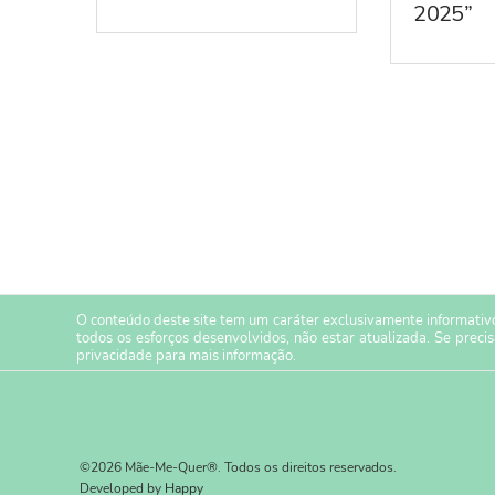
2025”
O conteúdo deste site tem um caráter exclusivamente informativo
todos os esforços desenvolvidos, não estar atualizada. Se preci
privacidade
para mais informação.
©2026 Mãe-Me-Quer®. Todos os direitos reservados.
Developed by
Happy