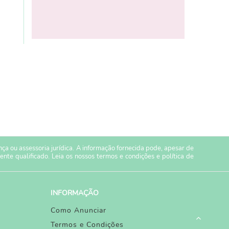
a ou assessoria jurídica. A informação fornecida pode, apesar de
ente qualificado. Leia os nossos
termos e condições
e
política de
INFORMAÇÃO
Como Anunciar
Termos e Condições