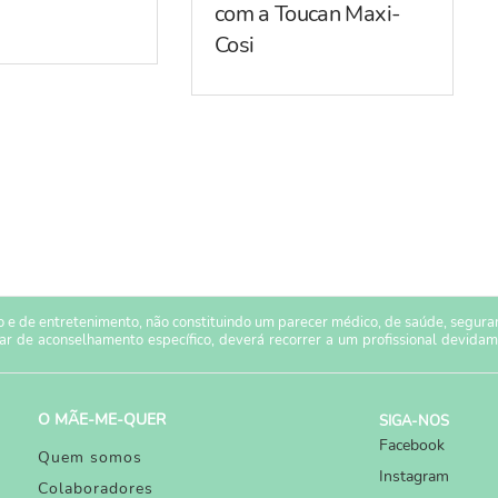
com a Toucan Maxi-
Cosi
 e de entretenimento, não constituindo um parecer médico, de saúde, seguranç
sar de aconselhamento específico, deverá recorrer a um profissional devidam
O MÃE-ME-QUER
SIGA-NOS
Facebook
Quem somos
Instagram
Colaboradores