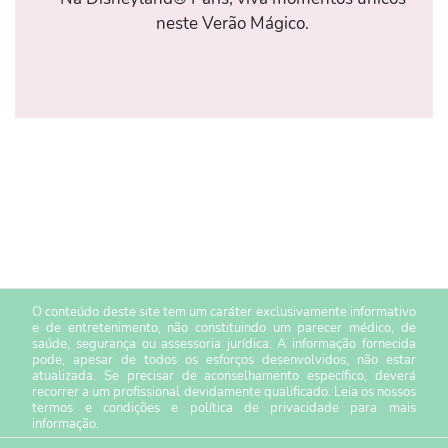
neste Verão Mágico.
O conteúdo deste site tem um caráter exclusivamente informativo
e de entretenimento, não constituindo um parecer médico, de
saúde, segurança ou assessoria jurídica. A informação fornecida
pode, apesar de todos os esforços desenvolvidos, não estar
atualizada. Se precisar de aconselhamento específico, deverá
recorrer a um profissional devidamente qualificado. Leia os nossos
termos e condições
e
política de privacidade
para mais
informação.