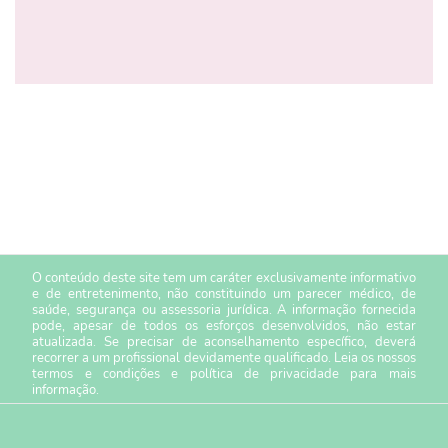
O conteúdo deste site tem um caráter exclusivamente informativo
e de entretenimento, não constituindo um parecer médico, de
saúde, segurança ou assessoria jurídica. A informação fornecida
pode, apesar de todos os esforços desenvolvidos, não estar
atualizada. Se precisar de aconselhamento específico, deverá
recorrer a um profissional devidamente qualificado. Leia os nossos
termos e condições
e
política de privacidade
para mais
informação.