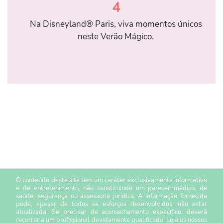
4
Na Disneyland® Paris, viva momentos únicos
neste Verão Mágico.
O conteúdo deste site tem um caráter exclusivamente informativo
e de entretenimento, não constituindo um parecer médico, de
saúde, segurança ou assessoria jurídica. A informação fornecida
pode, apesar de todos os esforços desenvolvidos, não estar
atualizada. Se precisar de aconselhamento específico, deverá
recorrer a um profissional devidamente qualificado. Leia os nossos