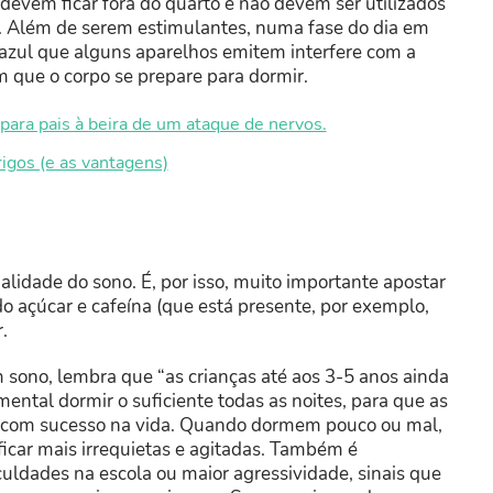
s devem ficar fora do quarto e não devem ser utilizados
. Além de serem estimulantes, numa fase do dia em
z azul que alguns aparelhos emitem interfere com a
m que o corpo se prepare para dormir.
para pais à beira de um ataque de nervos.
rigos (e as vantagens)
lidade do sono. É, por isso, muito importante apostar
o açúcar e cafeína (que está presente, por exemplo,
.
em sono, lembra que “as crianças até aos 3-5 anos ainda
mental dormir o suficiente todas as noites, para que as
s e com sucesso na vida. Quando dormem pouco ou mal,
 ficar mais irrequietas e agitadas. Também é
ficuldades na escola ou maior agressividade, sinais que