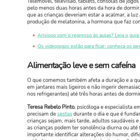
Telemóvel, televisão, tablets, consolas de jogo
pelo menos duas horas antes da hora de dormir
que as crianças deveriam estar a acalmar, a lu
produção de melatonina, a hormona que faz co
Ansioso com o regresso às aulas? Leia o guia 
Os videojogos estão para ficar: conheça os pe
Alimentação leve e sem cafeína
O que comemos também afeta a duração e a qua
em jantares mais ligeiros e não ingerir demasiad
nos refrigerantes) até três horas antes de dormir
Teresa Rebelo Pinto
, psicóloga e especialista 
precisam de
sestas
durante o dia e que é funda
crianças sejam, mais tarde, adultos saudávei
as crianças podem ter sonolência diurna ou até
importante identificar alterações do humor, di