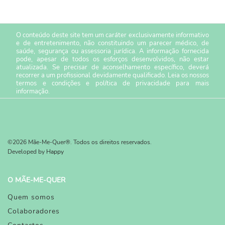
O conteúdo deste site tem um caráter exclusivamente informativo
e de entretenimento, não constituindo um parecer médico, de
saúde, segurança ou assessoria jurídica. A informação fornecida
pode, apesar de todos os esforços desenvolvidos, não estar
atualizada. Se precisar de aconselhamento específico, deverá
recorrer a um profissional devidamente qualificado. Leia os nossos
termos e condições
e
política de privacidade
para mais
informação.
©2026 Mãe-Me-Quer®. Todos os direitos reservados.
Developed by
Happy
O MÃE-ME-QUER
Quem somos
Colaboradores