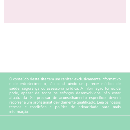
O conteúdo deste site tem um caráter exclusivamente informativo
e de entretenimento, não constituindo um parecer médico, de
saúde, segurança ou assessoria jurídica. A informação fornecida
pode, apesar de todos os esforços desenvolvidos, não estar
atualizada. Se precisar de aconselhamento específico, deverá
recorrer a um profissional devidamente qualificado. Leia os nossos
termos e condições
e
política de privacidade
para mais
informação.