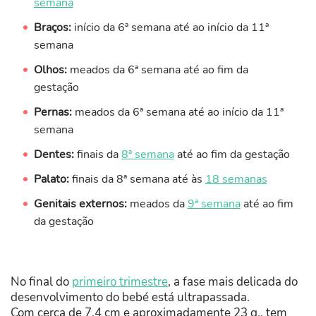
semana
Braços:
início da 6ª semana até ao início da 11ª
semana
Olhos:
meados da 6ª semana até ao fim da
gestação
Pernas:
meados da 6ª semana até ao início da 11ª
semana
Dentes:
finais da
8ª semana
até ao fim da gestação
Palato:
finais da 8ª semana até às
18 semanas
Genitais externos:
meados da
9ª semana
até ao fim
da gestação
No final do
primeiro trimestre
, a fase mais delicada do
desenvolvimento do bebé está ultrapassada.
Com cerca de 7,4 cm e aproximadamente 23 g., tem