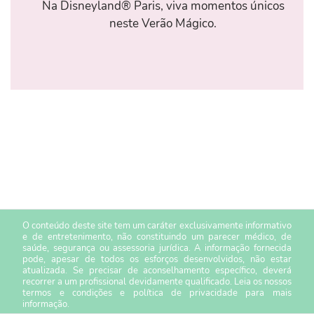
Na Disneyland® Paris, viva momentos únicos
neste Verão Mágico.
O conteúdo deste site tem um caráter exclusivamente informativo
e de entretenimento, não constituindo um parecer médico, de
saúde, segurança ou assessoria jurídica. A informação fornecida
pode, apesar de todos os esforços desenvolvidos, não estar
atualizada. Se precisar de aconselhamento específico, deverá
recorrer a um profissional devidamente qualificado. Leia os nossos
termos e condições
e
política de privacidade
para mais
informação.