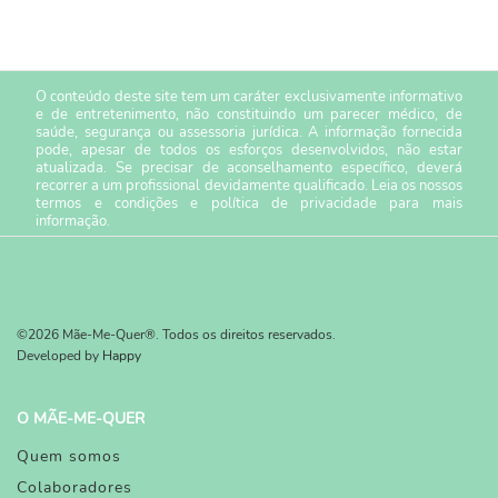
O conteúdo deste site tem um caráter exclusivamente informativo
e de entretenimento, não constituindo um parecer médico, de
saúde, segurança ou assessoria jurídica. A informação fornecida
pode, apesar de todos os esforços desenvolvidos, não estar
atualizada. Se precisar de aconselhamento específico, deverá
recorrer a um profissional devidamente qualificado. Leia os nossos
termos e condições
e
política de privacidade
para mais
informação.
©2026 Mãe-Me-Quer®. Todos os direitos reservados.
Developed by
Happy
O MÃE-ME-QUER
Quem somos
Colaboradores