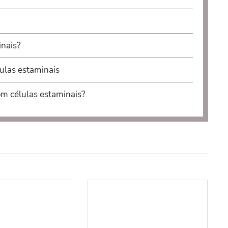
inais?
ulas estaminais
om células estaminais?