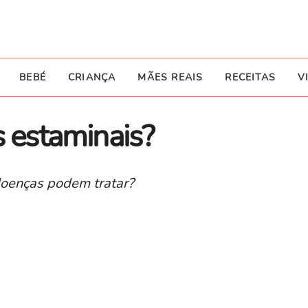
BEBÉ
CRIANÇA
MÃES REAIS
RECEITAS
V
s estaminais?
doenças podem tratar?