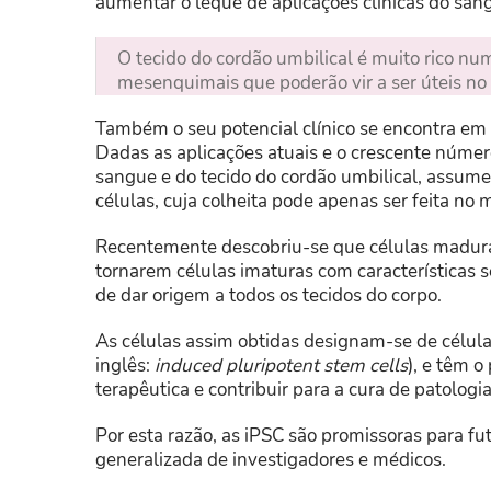
aumentar o leque de aplicações clínicas do san
O tecido do cordão umbilical é muito rico num
mesenquimais que poderão vir a ser úteis no
Também o seu potencial clínico se encontra em 
Dadas as aplicações atuais e o crescente númer
sangue e do tecido do cordão umbilical, assume
células, cuja colheita pode apenas ser feita n
Recentemente descobriu-se que células madura
tornarem células imaturas com características 
de dar origem a todos os tecidos do corpo.
As células assim obtidas designam-se de células
inglês:
induced pluripotent stem cells
), e têm o
terapêutica e contribuir para a cura de patolog
Por esta razão, as iPSC são promissoras para fu
generalizada de investigadores e médicos.