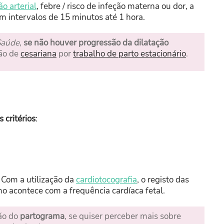
o arterial
, febre / risco de infeção materna ou dor, a
m intervalos de 15 minutos até 1 hora.
Saúde
,
se não houver progressão da dilatação
ção de
cesariana
por
trabalho de parto estacionário
.
 critérios
:
 Com a utilização da
cardiotocografia
, o registo das
o acontece com a frequência cardíaca fetal.
ção do
partograma
, se quiser perceber mais sobre