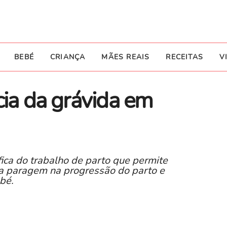
BEBÉ
CRIANÇA
MÃES REAIS
RECEITAS
V
cia da grávida em
ca do trabalho de parto que permite
r a paragem na progressão do parto e
bé.