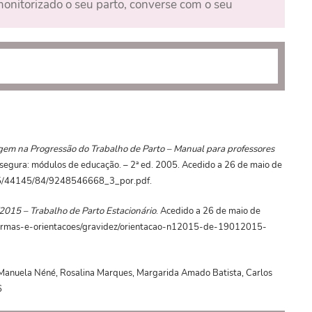
onitorizado o seu parto, converse com o seu
gem na Progressão do Trabalho de Parto – Manual para professores
segura: módulos de educação. – 2ª ed. 2005. Acedido a 26 de maio de
0665/44145/84/9248546668_3_por.pdf.
015 – Trabalho de Parto Estacionário
. Acedido a 26 de maio de
normas-e-orientacoes/gravidez/orientacao-n12015-de-19012015-
Manuela Néné, Rosalina Marques, Margarida Amado Batista, Carlos
6