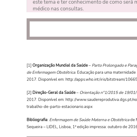
este tema e ter conhecimento de como será m
médico nas consultas.
[1]
Organização Mundial da Saúde
–
Parto Prolongado e Para
de Enfermagem Obstétrica
. Educação para uma maternidade 
2017. Disponível em: http://apps.who.int/iris/bitstream/1
[2]
Direção-Geral da Saúde
–
Orientação nº1/2015 de 19/01/2
2017. Disponível em: http://www.saudereprodutiva.dgs.pt/
trabalho-de-parto-estacionario.aspx
Bibliografia
:
Enfermagem de Saúde Materna e Obstétrica
de 
Sequeira – LIDEL, Lisboa, 1ª edição impressa: outubro de 201