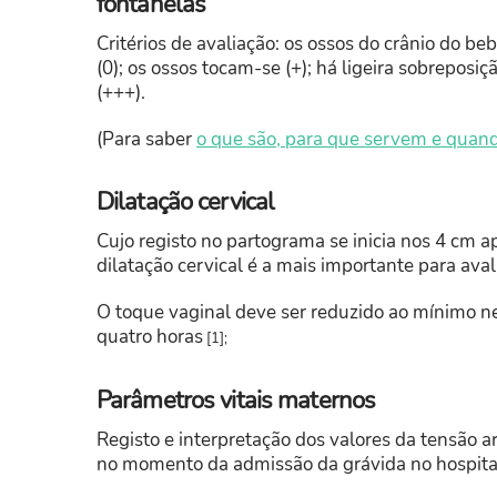
fontanelas
Critérios de avaliação: os ossos do crânio do b
(0); os ossos tocam-se (+); há ligeira sobreposi
(+++).
(Para saber
o que são, para que servem e quan
Dilatação cervical
Cujo registo no partograma se inicia nos 4 cm a
dilatação cervical é a mais importante para aval
O toque vaginal deve ser reduzido ao mínimo ne
quatro horas
[1];
Parâmetros vitais maternos
Registo e interpretação dos valores da tensão art
no momento da admissão da grávida no hospital