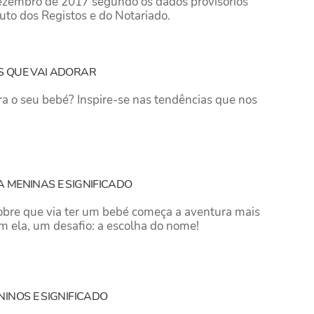
ezembro de 2017 segundo os dados provisórios
uto dos Registos e do Notariado.
S QUE VAI ADORAR
 o seu bebé? Inspire-se nas tendências que nos
 MENINAS E SIGNIFICADO
obre que via ter um bebé começa a aventura mais
m ela, um desafio: a escolha do nome!
NINOS E SIGNIFICADO