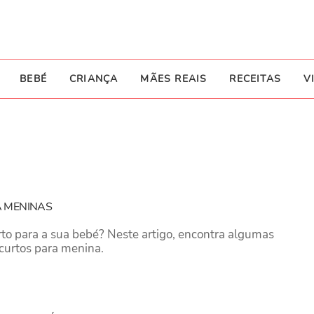
BEBÉ
CRIANÇA
MÃES REAIS
RECEITAS
V
 MENINAS
o para a sua bebé? Neste artigo, encontra algumas
curtos para menina.