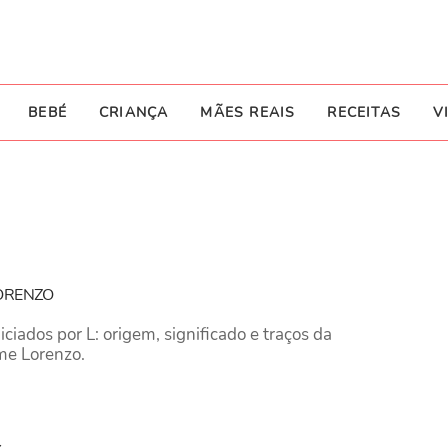
BEBÉ
CRIANÇA
MÃES REAIS
RECEITAS
V
ORENZO
iados por L: origem, significado e traços da
me Lorenzo.