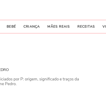
BEBÉ
CRIANÇA
MÃES REAIS
RECEITAS
V
PEDRO
iados por P: origem, significado e traços da
me Pedro.