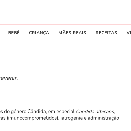
BEBÉ
CRIANÇA
MÃES REAIS
RECEITAS
V
evenir.
os do género Cândida, em especial
Candida albicans
,
cas (imunocomprometidos), iatrogenia e administração