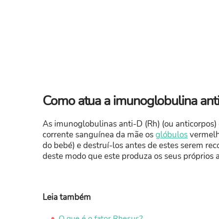
Como atua a imunoglobulina anti
As imunoglobulinas anti-D (Rh) (ou anticorpos) c
corrente sanguínea da mãe os
glóbulos
vermelho
do bebé) e destruí-los antes de estes serem re
deste modo que este produza os seus próprios a
Leia também
O que é o fator Rhesus?