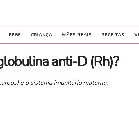
BEBÉ
CRIANÇA
MÃES REAIS
RECEITAS
V
lobulina anti-D (Rh)?
corpos) e o sistema imunitário materno.