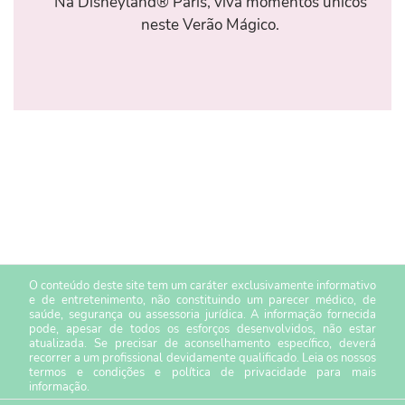
Na Disneyland® Paris, viva momentos únicos
neste Verão Mágico.
O conteúdo deste site tem um caráter exclusivamente informativo
e de entretenimento, não constituindo um parecer médico, de
saúde, segurança ou assessoria jurídica. A informação fornecida
pode, apesar de todos os esforços desenvolvidos, não estar
atualizada. Se precisar de aconselhamento específico, deverá
recorrer a um profissional devidamente qualificado. Leia os nossos
termos e condições
e
política de privacidade
para mais
informação.