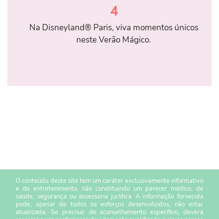
4
Na Disneyland® Paris, viva momentos únicos
neste Verão Mágico.
O conteúdo deste site tem um caráter exclusivamente informativo
e de entretenimento, não constituindo um parecer médico, de
saúde, segurança ou assessoria jurídica. A informação fornecida
pode, apesar de todos os esforços desenvolvidos, não estar
atualizada. Se precisar de aconselhamento específico, deverá