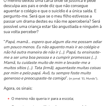
O menino deixou uma carta onde se justifica e pede
desculpa aos pais e onde diz que não consegue
aguentar o colégio e que o suicídio é a única saída. E
pergunto-me. Será que se o meu filho estivesse a
passar um drama destes eu não me aperceberia? Será
possível uma criança estar tão angustiada e ninguém à
sua volta perceber?
“
Papá, mamã… espero que algum dia me possam odiar
um pouco menos. Eu não aguento mais ir ao colégio e
não há outra maneira de não ir (…). Papá, tu ensinaste-
me a ser uma boa pessoa e a cumprir promessas (…).
Mamã, tu cuidaste muito de mim e levaste-me a
muitos sítios (…). Tata (irmã), aguentaste muitas coisas
por mim e pelo papá. Avô, tu sempre foste muito
generoso e preocupaste-te comigo
“.
.
(in jornal “EL Mundo”)
Agora, os sinais:
O menino não queria ir para a escola;