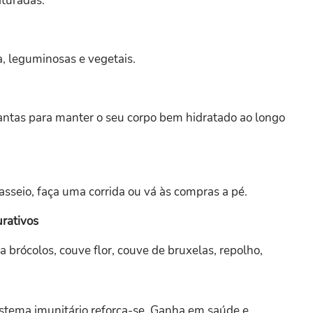
aturadas.
ca, leguminosas e vegetais.
antas para manter o seu corpo bem hidratado ao longo
sseio, faça uma corrida ou vá às compras a pé.
rativos
a brócolos, couve flor, couve de bruxelas, repolho,
istema imunitário reforça-se. Ganha em saúde e