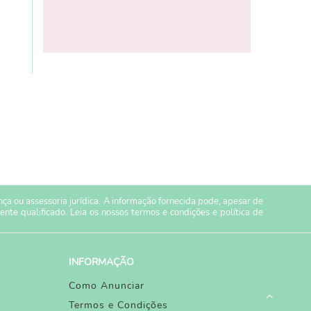
a ou assessoria jurídica. A informação fornecida pode, apesar de
ente qualificado. Leia os nossos
termos e condições
e
política de
INFORMAÇÃO
Como Anunciar
Termos e Condições