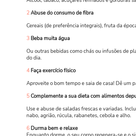
Álcool, tabaco, acúçares refinados e gorduras s
2
Abuse do consumo de fibra
Cereais (de preferência integrais), fruta da épo
3
Beba muita água
Ou outras bebidas como chás ou infusões de pl
do dia.
4
Faça exercício físico
Aproveite o bom tempo e saia de casa! Dê um pa
5
Complemente a sua dieta com alimentos depu
Use e abuse de saladas frescas e variadas. Inclu
nabo, agrião, rúcula, rabanetes, cebola e alho.
6
Durma bem e relaxe
Enquanto dorme, o seu corpo regenera-se e o s