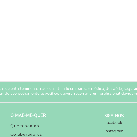
 e de entretenimento, não constituindo um parecer médico, de saúde, seguranç
sar de aconselhamento específico, deverá recorrer a um profissional devidam
O MÃE-ME-QUER
SIGA-NOS
Facebook
Quem somos
Instagram
Colaboradores