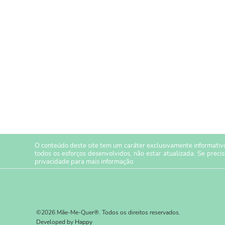
O conteúdo deste site tem um caráter exclusivamente informativo
todos os esforços desenvolvidos, não estar atualizada. Se preci
privacidade
para mais informação.
©2026 Mãe-Me-Quer®. Todos os direitos reservados.
Developed by
Happy