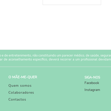
 e de entretenimento, não constituindo um parecer médico, de saúde, seguranç
sar de aconselhamento específico, deverá recorrer a um profissional devidam
O MÃE-ME-QUER
SIGA-NOS
Facebook
Quem somos
Instagram
Colaboradores
Contactos