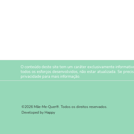
O conteúdo deste site tem um caráter exclusivamente informativo
todos os esforços desenvolvidos, não estar atualizada. Se preci
privacidade
para mais informação.
©2026 Mãe-Me-Quer®. Todos os direitos reservados.
Developed by
Happy